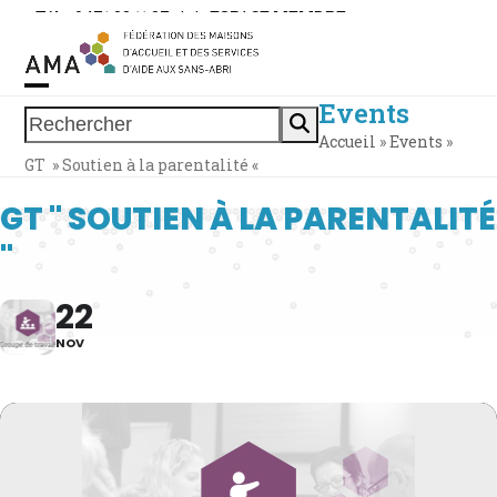
Skip
Tél. : 0471 38 11 37
|
|
ESPACE MEMBRE
to
content
Events
Open
Close
Rechercher
Accueil
»
Events
»
mobile
mobile
GT » Soutien à la parentalité «
menu
menu
GT " SOUTIEN À LA PARENTALITÉ
"
22
NOV