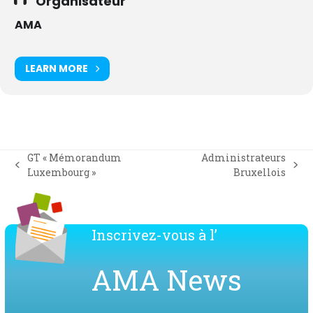
Organisateur
AMA
LEARN MORE
GT « Mémorandum
Administrateurs
previous
next
Luxembourg »
Bruxellois
post:
post:
Inscrivez-vous à l’
AMA News