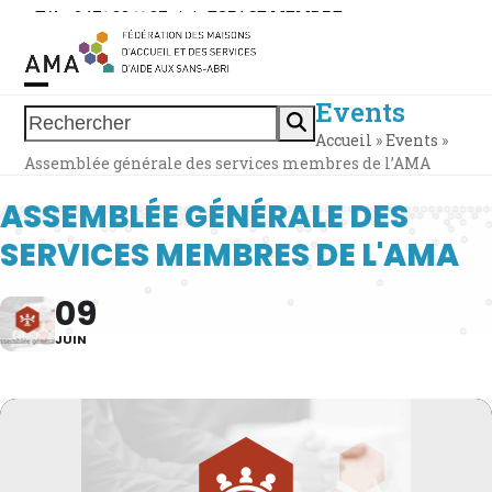
Skip
Tél. : 0471 38 11 37
|
|
ESPACE MEMBRE
to
content
Events
Open
Close
Rechercher
Accueil
»
Events
»
mobile
mobile
Assemblée générale des services membres de l’AMA
menu
menu
ASSEMBLÉE GÉNÉRALE DES
SERVICES MEMBRES DE L'AMA
09
JUIN