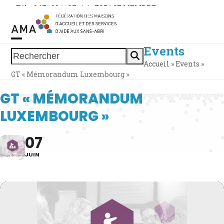
Skip
Tél. : 0471 38 11 37
|
|
ESPACE MEMBRE
to
content
Events
Open
Close
Rechercher
Accueil
»
Events
»
mobile
mobile
GT « Mémorandum Luxembourg »
menu
menu
GT « MÉMORANDUM
LUXEMBOURG »
07
JUIN