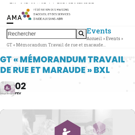
Skip
Tél. : 0471 38 11 37
|
|
ESPACE MEMBRE
to
content
Events
Open
Close
Rechercher
Accueil
»
Events
»
mobile
mobile
GT « Mémorandum Travail de rue et maraude…
menu
menu
GT « MÉMORANDUM TRAVAIL
DE RUE ET MARAUDE » BXL
02
FEV