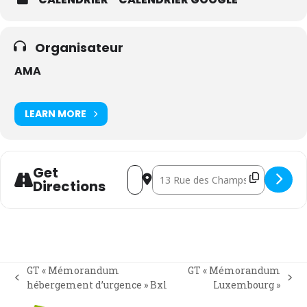
Organisateur
AMA
LEARN MORE
Get
Address - GT « Mémorandum Travail de 
Destination Address - GT « Mémor
Directions
GT « Mémorandum
GT « Mémorandum
previous
next
hébergement d’urgence » Bxl
Luxembourg »
post:
post: