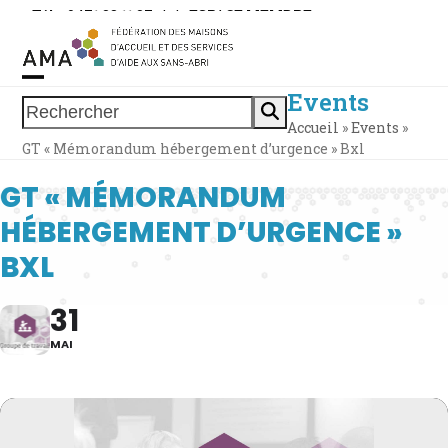
Skip
Tél. : 0471 38 11 37
|
|
ESPACE MEMBRE
to
content
Events
Open
Close
Rechercher
Accueil
»
Events
»
mobile
mobile
GT « Mémorandum hébergement d’urgence » Bxl
menu
menu
GT « MÉMORANDUM
HÉBERGEMENT D’URGENCE »
BXL
31
MAI