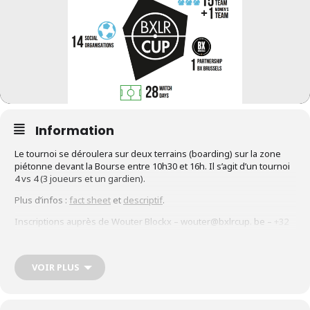
Information
Le tournoi se déroulera sur deux terrains (boarding) sur la zone
piétonne devant la Bourse entre 10h30 et 16h. Il s’agit d’un tournoi
4 vs 4 (3 joueurs et un gardien).
Plus d’infos :
fact sheet
et
descriptif
.
Inscriptions auprès de Wouter Blockx – wouter@bxlrcup. be –
+32
(0)484 13 83 46
VOIR PLUS