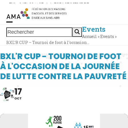
Skip
Tél. : 0471 38 11 37
|
|
ESPACE MEMBRE
to
content
Events
Open
Close
Rechercher
Accueil
»
Events
»
mobile
mobile
BXL’R CUP – Tournoi de foot à l’occasion…
menu
menu
BXL'R CUP - TOURNOI DE FOOT
À L'OCCASION DE LA JOURNÉE
DE LUTTE CONTRE LA PAUVRETÉ
17
OCT