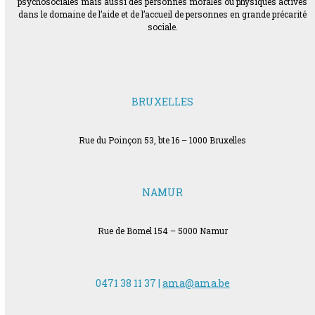
psychosociales mais aussi des personnes morales ou physiques actives
dans le domaine de l’aide et de l’accueil de personnes en grande précarité
sociale.
BRUXELLES
Rue du Poinçon 53, bte 16 – 1000 Bruxelles
NAMUR
Rue de Bomel 154 – 5000 Namur
0471 38 11 37 |
ama@ama.be