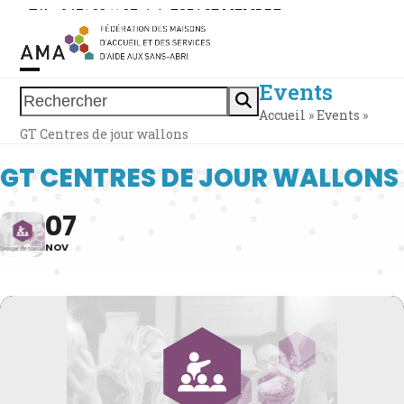
Skip
Tél. : 0471 38 11 37
|
|
ESPACE MEMBRE
to
content
Events
Open
Close
Rechercher
Accueil
»
Events
»
mobile
mobile
GT Centres de jour wallons
menu
menu
GT CENTRES DE JOUR WALLONS
07
NOV