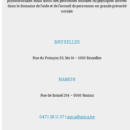
psychosociales mais aussi des personnes morales ou physiques actives
dans le domaine de l’aide et de l’accueil de personnes en grande précarité
sociale.
BRUXELLES
Rue du Poinçon 53, bte 16 – 1000 Bruxelles
NAMUR
Rue de Bomel 154 – 5000 Namur
0471 38 11 37 |
ama@ama.be