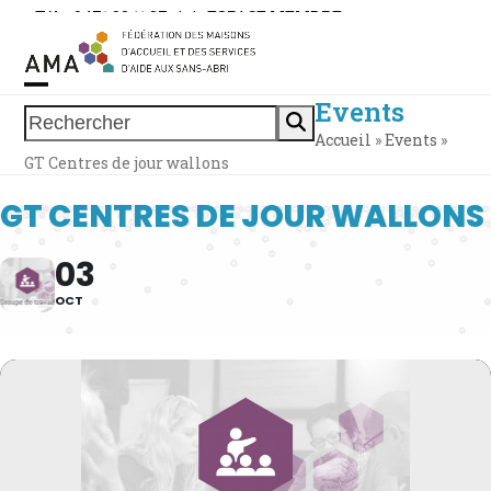
Skip
Tél. : 0471 38 11 37
|
|
ESPACE MEMBRE
to
content
Events
Open
Close
Rechercher
Accueil
»
Events
»
mobile
mobile
GT Centres de jour wallons
menu
menu
GT CENTRES DE JOUR WALLONS
03
OCT