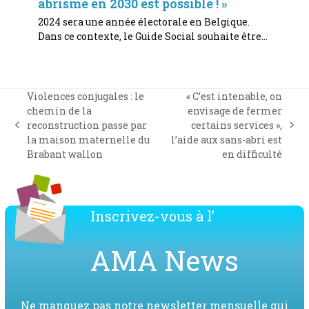
abrisme en 2030 est possible ! »
2024 sera une année électorale en Belgique.
Dans ce contexte, le Guide Social souhaite être…
Violences conjugales : le
« C’est intenable, on
chemin de la
envisage de fermer
reconstruction passe par
certains services »,
previous
next
la maison maternelle du
l’aide aux sans-abri est
post:
post:
Brabant wallon
en difficulté
Inscrivez-vous à l’
AMA News
Ne manquez pas notre newsletter mensuelle qui