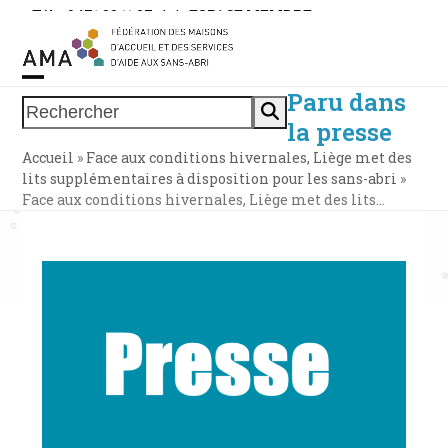
Skip
Tél. : 0471 38 11 37
|
|
ESPACE MEMBRE
to
content
Paru dans
Open
Close
Rechercher
la presse
mobile
mobile
Accueil
»
Face aux conditions hivernales, Liège met des
menu
menu
lits supplémentaires à disposition pour les sans-abri
»
Face aux conditions hivernales, Liège met des lits…