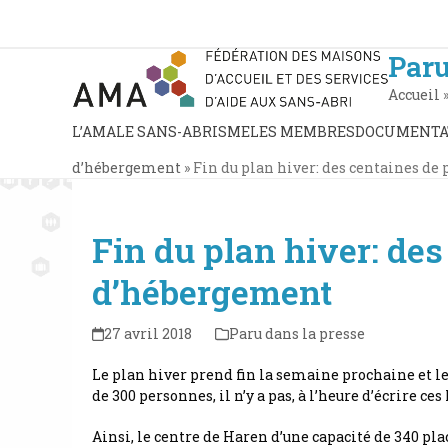
Skip
to
content
Paru
Accueil
L’AMA
LE SANS-ABRISME
LES MEMBRES
DOCUMENTA
d’hébergement
»
Fin du plan hiver: des centaines de
Fin du plan hiver: de
d’hébergement
27 avril 2018
Paru dans la presse
Le plan hiver prend fin la semaine prochaine et les
de 300 personnes, il n’y a pas, à l’heure d’écrire ce
Ainsi, le centre de Haren d’une capacité de 340 pla