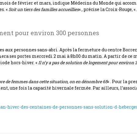
es mois de février et mars, indique Médecins du Monde qui acco
es. «
Soit un tiers des familles accueillies
« , précise la Croix-Rouge, «
gement pour environ 300 personnes
ces aux personnes sans-abri. Après la fermeture du centre Borrens
fermera ses portes mercredi 2 mai à 8h00 du matin. A partir de c
iode hors-hiver. «
Il n’y a pas de solution de logement pour environ
 de femmes dans cette situation, on en dénombre 65
« . Pour la pr
, une fois la capacité hivernale fermée. Par ailleurs, l’associ
-plan-hiver-des-centaines-de-personnes-sans-solution-d-heber