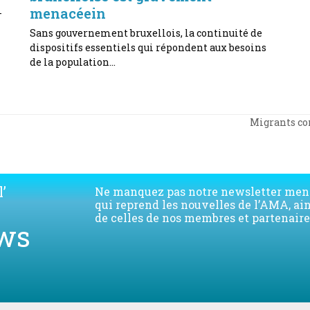
menacéein
-
Sans gouvernement bruxellois, la continuité de
dispositifs essentiels qui répondent aux besoins
de la population…
Migrants co
next
post:
’
Ne manquez pas notre newsletter men
qui reprend les nouvelles de l’AMA, ai
de celles de nos membres et partenaire
ws