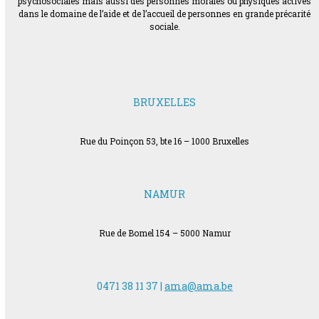
psychosociales mais aussi des personnes morales ou physiques actives
dans le domaine de l’aide et de l’accueil de personnes en grande précarité
sociale.
BRUXELLES
Rue du Poinçon 53, bte 16 – 1000 Bruxelles
NAMUR
Rue de Bomel 154 – 5000 Namur
0471 38 11 37 |
ama@ama.be