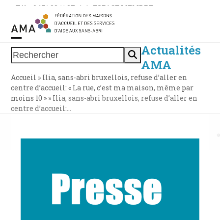
Skip
Tél. : 0471 38 11 37
|
|
ESPACE MEMBRE
to
content
Actualités
Open
Close
Rechercher
AMA
mobile
mobile
Accueil
»
Ilia, sans-abri bruxellois, refuse d’aller en
menu
menu
centre d’accueil: « La rue, c’est ma maison, même par
moins 10 »
»
Ilia, sans-abri bruxellois, refuse d’aller en
centre d’accueil:…