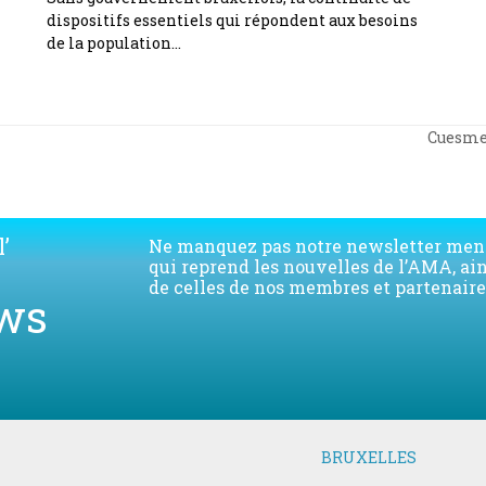
dispositifs essentiels qui répondent aux besoins
de la population…
Cuesmes
next
post:
’
Ne manquez pas notre newsletter men
qui reprend les nouvelles de l’AMA, ai
de celles de nos membres et partenaire
ws
BRUXELLES