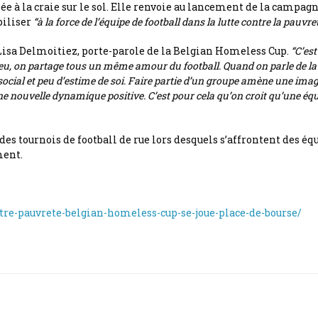
née à la craie sur le sol. Elle renvoie au lancement de la campa
biliser
“à la force de l’équipe de football dans la lutte contre la pauvre
Lisa Delmoitiez, porte-parole de la Belgian Homeless Cup.
“C’est
eu, on partage tous un même amour du football. Quand on parle de la 
 social et peu d’estime de soi. Faire partie d’un groupe amène une image
e nouvelle dynamique positive. C’est pour cela qu’on croit qu’une équ
es tournois de football de rue lors desquels s’affrontent des é
ment.
ontre-pauvrete-belgian-homeless-cup-se-joue-place-de-bourse/