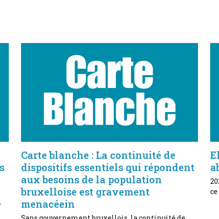
Carte blanche : La continuité de
E
s
dispositifs essentiels qui répondent
a
aux besoins de la population
20
bruxelloise est gravement
ce
menacéein
-
Sans gouvernement bruxellois, la continuité de