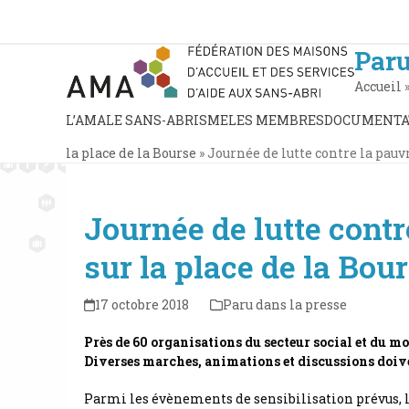
Skip
to
content
Paru
Accueil
L’AMA
LE SANS-ABRISME
LES MEMBRES
DOCUMENTA
la place de la Bourse
»
Journée de lutte contre la pauvr
Journée de lutte contr
sur la place de la Bou
17 octobre 2018
Paru dans la presse
Près de 60 organisations du secteur social et du m
Diverses marches, animations et discussions doive
Parmi les évènements de sensibilisation prévus, la