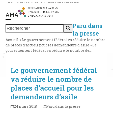
Skip
Tél. : 0471 38 11 37
|
|
ESPACE MEMBRE
to
content
Paru dans
Open
Close
Rechercher
la presse
mobile
mobile
Accueil
»
Le gouvernement fédéral va réduire le nombre
menu
menu
de places d’accueil pour les demandeurs d’asile
»
Le
gouvernement fédéral va réduire le nombre de…
Le gouvernement fédéral
va réduire le nombre de
places d’accueil pour les
demandeurs d’asile
24 mars 2018
Paru dans la presse