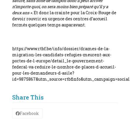
saturé, sans zone de tampon donc il peut arriver
n’importe quoi, on sera moins bien préparé qu’il y a
deux ans ».
Et donc la crainte pour la Croix-Rouge de
devoir rouvrir en urgence des centres d’accueil
fermés quelques temps auparavant.
https://www.rtbf.be/info/dossier/drames-de-la-
migration-les-candidats-refugies-meurent-aux-
portes-de-l-europe/detail_le-gouvernement-
federal-va-reduire-le-nombre-de-places-d-accueil-
pour-les-demandeurs-d-asile?
id=9875867&utm_source=rtbfinfo&utm_campaign=soci
Share This
Facebook