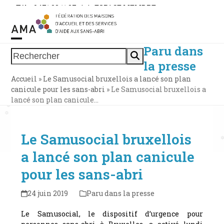
Skip
Tél. : 0471 38 11 37
|
|
ESPACE MEMBRE
to
content
Paru dans
Open
Close
Rechercher
la presse
mobile
mobile
Accueil
»
Le Samusocial bruxellois a lancé son plan
menu
menu
canicule pour les sans-abri
»
Le Samusocial bruxellois a
lancé son plan canicule…
Le Samusocial bruxellois
a lancé son plan canicule
pour les sans-abri
24 juin 2019
Paru dans la presse
Le Samusocial, le dispositif d’urgence pour