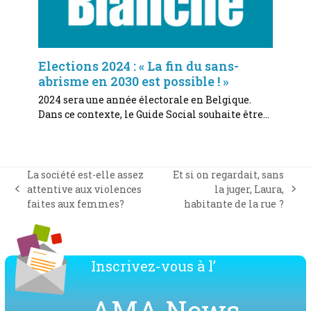
Elections 2024 : « La fin du sans-
abrisme en 2030 est possible ! »
2024 sera une année électorale en Belgique.
Dans ce contexte, le Guide Social souhaite être…
La société est-elle assez
Et si on regardait, sans
attentive aux violences
la juger, Laura,
previous
next
faites aux femmes?
habitante de la rue ?
post:
post:
Inscrivez-vous à l’
AMA News