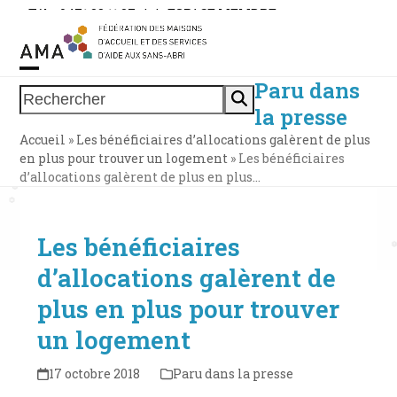
Skip
Tél. : 0471 38 11 37
|
|
ESPACE MEMBRE
to
content
Paru dans
Open
Close
Rechercher
la presse
mobile
mobile
Accueil
»
Les bénéficiaires d’allocations galèrent de plus
menu
menu
en plus pour trouver un logement
»
Les bénéficiaires
d’allocations galèrent de plus en plus…
Les bénéficiaires
d’allocations galèrent de
plus en plus pour trouver
un logement
17 octobre 2018
Paru dans la presse