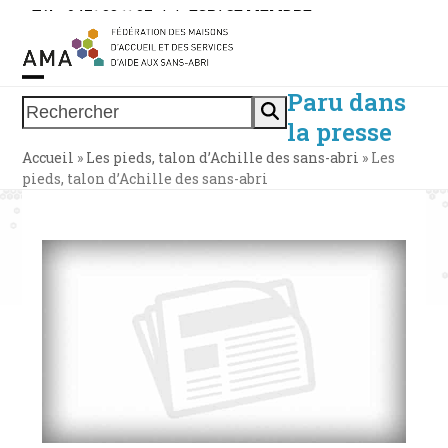
Skip
Tél. : 0471 38 11 37
|
|
ESPACE MEMBRE
to
content
Paru dans
Open
Close
Rechercher
la presse
mobile
mobile
Accueil
»
Les pieds, talon d’Achille des sans-abri
»
Les
menu
menu
pieds, talon d’Achille des sans-abri