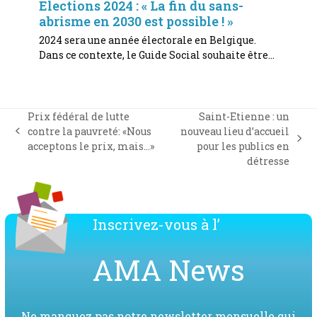
Elections 2024 : « La fin du sans-
abrisme en 2030 est possible ! »
2024 sera une année électorale en Belgique.
Dans ce contexte, le Guide Social souhaite être…
Prix fédéral de lutte
Saint-Etienne : un
contre la pauvreté: «Nous
nouveau lieu d’accueil
previous
next
acceptons le prix, mais…»
pour les publics en
post:
post:
détresse
Inscrivez-vous à l’
AMA News
Ne manquez pas notre newsletter mensuelle qui