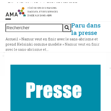
Skip
Tél. : 0471 38 11 37
|
|
ESPACE MEMBRE
to
content
Paru dans
Open
Close
Rechercher
la presse
mobile
mobile
Accueil
»
Namur veut en finir avec le sans-abrisme et
menu
menu
prend Helsinki comme modèle
»
Namur veut en finir
avec le sans-abrisme et…