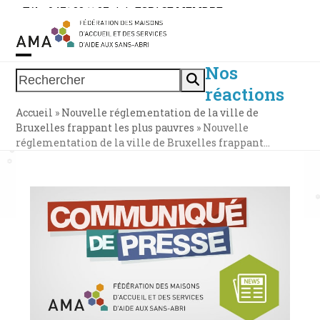
Skip
Tél. : 0471 38 11 37
|
|
ESPACE MEMBRE
to
content
Nos
Open
Close
Rechercher
réactions
mobile
mobile
Accueil
»
Nouvelle réglementation de la ville de
menu
menu
Bruxelles frappant les plus pauvres
»
Nouvelle
réglementation de la ville de Bruxelles frappant…