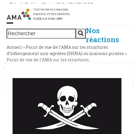
Skip
Tél. : 0471 38 11 37
|
|
ESPACE MEMBRE
to
content
Nos
Open
Close
Rechercher
réactions
mobile
mobile
Accueil
»
Point de vue de l’AMA sur les structures
menu
menu
d’hébergement non-agréées (SHNA) ou maisons pirates
»
Point de vue de l’AMA sur les structures…