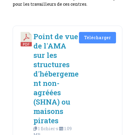
pour les travailleurs de ces centres.
Point de vue
Télécharger
de l'AMA
sur les
structures
d'hébergeme
nt non-
agréées
(SHNA) ou
maisons
pirates
1 fichier·s
1.09
MB