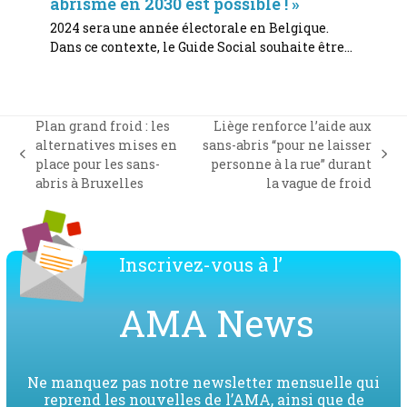
abrisme en 2030 est possible ! »
2024 sera une année électorale en Belgique.
Dans ce contexte, le Guide Social souhaite être…
Plan grand froid : les
Liège renforce l’aide aux
alternatives mises en
sans-abris “pour ne laisser
previous
next
place pour les sans-
personne à la rue” durant
post:
post:
abris à Bruxelles
la vague de froid
Inscrivez-vous à l’
AMA News
Ne manquez pas notre newsletter mensuelle qui
reprend les nouvelles de l’AMA, ainsi que de