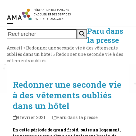
Skip
Tél. : 0471 38 11 37
|
|
ESPACE MEMBRE
to
content
Paru dans
Open
Close
Rechercher
la presse
mobile
mobile
Accueil
»
Redonner une seconde vie à des vêtements
menu
menu
oubliés dans un hôtel
»
Redonner une seconde vie à des
vêtements oubliés…
Redonner une seconde vie
à des vêtements oubliés
dans un hôtel
9 février 2021
Paru dans la presse
En cette période de grand froid, outre un logement,