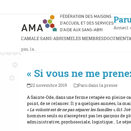
Skip
to
content
Paru
Accueil
L’AMA
LE SANS-ABRISME
LES MEMBRES
DOCUMENTA
pas, la…
« Si vous ne me prenez
22 novembre 2019
Paru dans la presse
A Sainte-Ode, dans une ferme retapée en pleine 
point, de se relancer. Il y a quelques années, la m
« La volonté est de ne pas séparer les familles »
, dit Jo
hommes seuls ou n’acceptent pas les garçons de plu
administrative, psychosociale, logistique… Le séjou