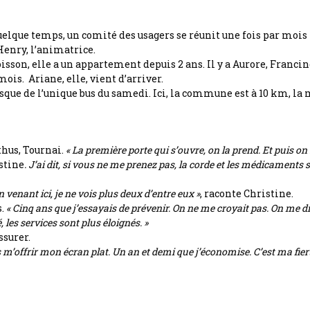
quelque temps, un comité des usagers se réunit une fois par mois
Henry, l’animatrice.
oisson, elle a un appartement depuis 2 ans. Il y a Aurore, Francine
mois. Ariane, elle, vient d’arriver.
fusque de l’unique bus du samedi. Ici, la commune est à 10 km, la
thus, Tournai.
« La première porte qui s’ouvre, on la prend. Et puis on 
stine
. J’ai dit, si vous ne me prenez pas, la corde et les médicaments 
n venant ici, je ne vois plus deux d’entre eux »
, raconte Christine.
s.
« Cinq ans que j’essayais de prévenir. On ne me croyait pas. On me di
, les services sont plus éloignés. »
ssurer.
is m’offrir mon écran plat. Un an et demi que j’économise. C’est ma fier