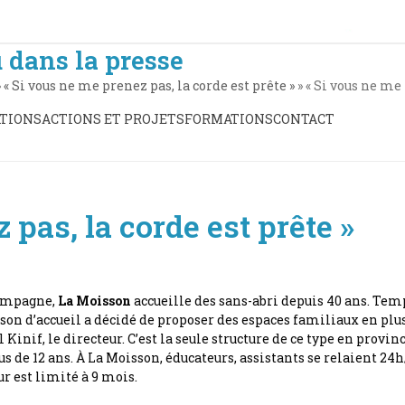
 dans la presse
»
« Si vous ne me prenez pas, la corde est prête »
»
« Si vous ne me
TIONS
ACTIONS ET PROJETS
FORMATIONS
CONTACT
 pas, la corde est prête »
campagne,
La Moisson
accueille des sans-abri depuis 40 ans. Temp
aison d’accueil a décidé de proposer des espaces familiaux en pl
ël Kinif, le directeur. C’est la seule structure de ce type en pro
s de 12 ans. À La Moisson, éducateurs, assistants se relaient 24
r est limité à 9 mois.