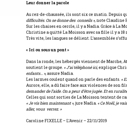
Leur donner la parole
Au rez-de-chaussée, ils sont six ce matin. Depuis 
difficultés. On se donne des conseils »
, note Claudine 
Sur les chaises en cercle, il y a Nadia. Grâce à La M
Christine a quitté La Moisson avec sa fille il y a 18 
Très vite, les langues se délient. L’assemblée s’of
« Ici ou sous un pont »
Dans la ronde, les hébergés viennent de Marche, A
soutient le groupe.
« J’ai téléphoné ici,
explique Chri
enfants… »
, assure Nadia.
Les larmes coulent quand on parle des enfants.
« E
Aurore, elle, a dû faire face aux violences de son fil
demander de l’aide. On a peur d’être jugée. Et en ruralité
Celles qui sont sorties de La Moisson tentent de ra
« Je vis bien maintenant »,
jure Nadia.
« Ce Noël, je va
aller, vous verrez. »
Caroline FIXELLE – L’Avenir – 22/11/2019