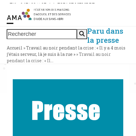
Skip
Tél. : 0471 38 11 37
|
|
ESPACE MEMBRE
to
content
Paru dans
Open
Close
Rechercher
la presse
mobile
mobile
Accueil
»
Travail au noir pendant la crise : « Il y a 4 mois
menu
menu
j’étais serveur, là je suis à la rue »
»
Travail au noir
pendant la crise : « Il…