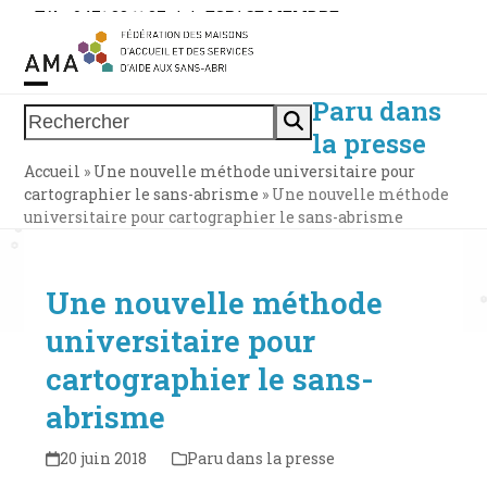
Skip
Tél. : 0471 38 11 37
|
|
ESPACE MEMBRE
to
content
Paru dans
Open
Close
Rechercher
la presse
mobile
mobile
Accueil
»
Une nouvelle méthode universitaire pour
menu
menu
cartographier le sans-abrisme
»
Une nouvelle méthode
universitaire pour cartographier le sans-abrisme
Une nouvelle méthode
universitaire pour
cartographier le sans-
abrisme
20 juin 2018
Paru dans la presse