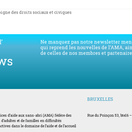
oigne des droits sociaux et civiques
’
Ne manquez pas notre newsletter men
qui reprend les nouvelles de l’AMA, ai
de celles de nos membres et partenaire
ws
BRUXELLES
vices d’aide aux sans-abri (AMA) fédère des
Rue du Poinçon 53, bte16 –
’adultes et de familles en difficultés
ves dans le domaine de l’aide et de l’accueil