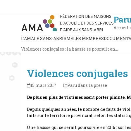
Skip
to
content
Paru
Accueil
L’AMA
LE SANS-ABRISME
LES MEMBRES
DOCUMENTA
Violences conjugales : la hausse se poursuit en…
Violences conjugales 
15 mars 2017
Paru dans la presse
De plus en plus de victimes osent porter plainte. Ma
Depuis quelques années, le nombre de faits de vio
faits sur le territoire provincial, selon les statist
Une hausse qui se serait poursuivie en 2016 : sur l