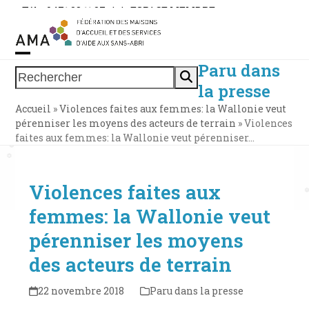
Skip
Tél. : 0471 38 11 37
|
|
ESPACE MEMBRE
to
content
Paru dans
Open
Close
Rechercher
la presse
mobile
mobile
Accueil
»
Violences faites aux femmes: la Wallonie veut
menu
menu
pérenniser les moyens des acteurs de terrain
»
Violences
faites aux femmes: la Wallonie veut pérenniser…
Violences faites aux
femmes: la Wallonie veut
pérenniser les moyens
des acteurs de terrain
22 novembre 2018
Paru dans la presse