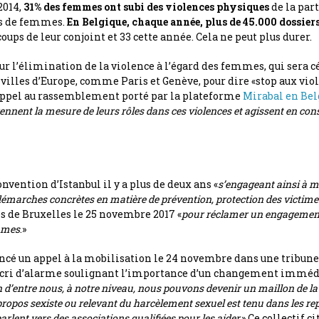
2014,
31% des femmes ont subi des violences physiques
de la par
ons de femmes.
En Belgique, chaque année, plus de 45.000 dossier
coups de leur conjoint et 33 cette année. Cela ne peut plus durer.
our l’élimination de la violence à l’égard des femmes, qui sera
villes d’Europe, comme Paris et Genève, pour dire «stop aux vio
 appel au rassemblement porté par la plateforme
Mirabal en Bel
rennent la mesure de leurs rôles dans ces violences et agissent en co
onvention d’Istanbul il y a plus de deux ans «
s’engageant ainsi à me
démarches concrètes en matière de prévention, protection des victime
s de Bruxelles le 25 novembre 2017 «
pour réclamer un engagement 
emmes
.»
ncé un appel à la mobilisation le 24 novembre dans une tribune 
 Un cri d’alarme soulignant l’importance d’un changement imm
d’entre nous, à notre niveau, nous pouvons devenir un maillon de la c
ropos sexiste ou relevant du harcèlement sexuel est tenu dans les repa
lent vers des associations qualifiées pour les aider.
» Ce collectif c