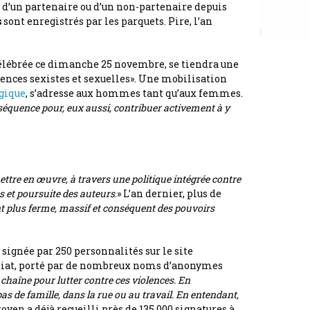
t d’un partenaire ou d’un non-partenaire depuis
s
sont enregistrés par les parquets. Pire, l’an
 célébrée ce dimanche 25 novembre, se tiendra une
lences sexistes et sexuelles». Une mobilisation
gique
, s’adresse aux hommes tant qu’aux femmes.
nséquence pour, eux aussi, contribuer activement à y
ttre en œuvre, à travers une politique intégrée contre
s et poursuite des auteurs
.» L’an dernier, plus de
plus ferme, massif et conséquent des pouvoirs
signée par 250 personnalités sur le site
édiat, porté par de nombreux noms d’anonymes
haîne pour lutter contre ces violences. En
s de famille, dans la rue ou au travail. En entendant,
itoyen a déjà recueilli près de 135.000 signatures à