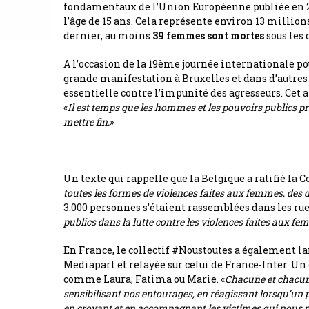
fondamentaux de l’Union Européenne publiée en 
l’âge de 15 ans. Cela représente environ 13 milli
dernier, au moins
39 femmes sont mortes
sous les 
A l’occasion de la 19ème journée internationale p
grande manifestation à Bruxelles et dans d’autres 
essentielle contre l’impunité des agresseurs. Cet
«
Il est temps que les hommes et les pouvoirs publics p
mettre fin.
»
Un texte qui rappelle que la Belgique a ratifié la C
toutes les formes de violences faites aux femmes, des 
3.000 personnes s’étaient rassemblées dans les rue
publics dans la lutte contre les violences faites aux f
En France, le collectif #Noustoutes a également la
Mediapart et relayée sur celui de France-Inter.
comme Laura, Fatima ou Marie. «
Chacune et chacun 
sensibilisant nos entourages, en réagissant lorsqu’un p
en croyant et en accompagnant les victimes qui nous par