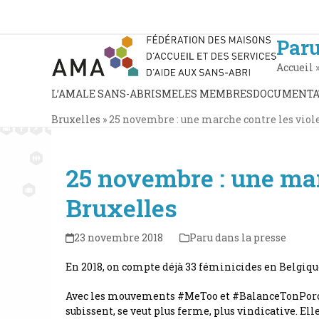
Skip
to
content
Paru
Accueil
L’AMA
LE SANS-ABRISME
LES MEMBRES
DOCUMENTA
Bruxelles
»
25 novembre : une marche contre les viol
25 novembre : une mar
Bruxelles
23 novembre 2018
Paru dans la presse
En 2018, on compte déjà 33 féminicides en Belgique
Avec les mouvements #MeToo et #BalanceTonPorc, on
subissent, se veut plus ferme, plus vindicative. El