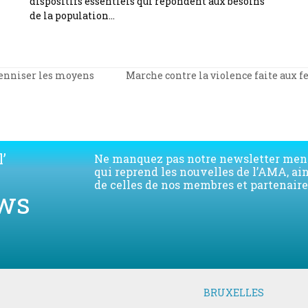
dispositifs essentiels qui répondent aux besoins
de la population…
renniser les moyens
Marche contre la violence faite aux 
next
post:
’
Ne manquez pas notre newsletter men
qui reprend les nouvelles de l’AMA, ai
de celles de nos membres et partenaire
ws
BRUXELLES