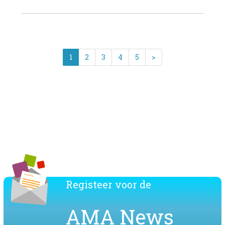
34
1
2
3
4
5
>
Download de lijst van de AMA leden
Registeer voor de
AMA News