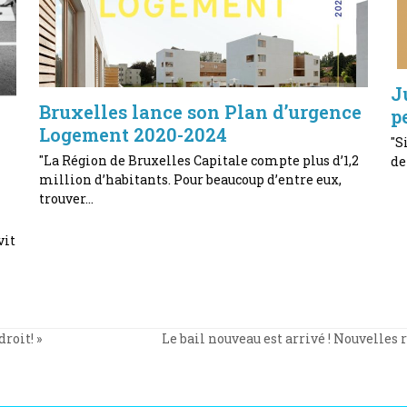
J
Bruxelles lance son Plan d’urgence
p
Logement 2020-2024
"S
"La Région de Bruxelles Capitale compte plus d’1,2
de
million d’habitants. Pour beaucoup d’entre eux,
trouver…
vit
Le bail nouveau est arrivé ! Nouvelles
roit! »
next
post: