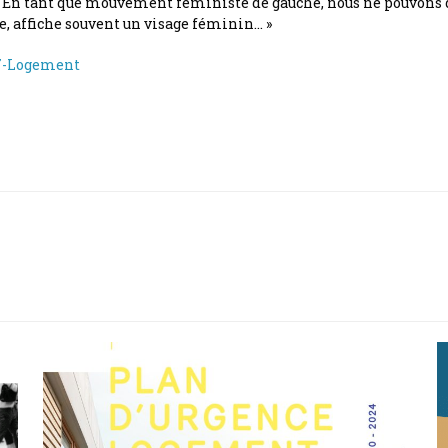
 En tant que mouvement féministe de gauche, nous ne pouvons qu’
te, affiche souvent un visage féminin… »
17-Logement