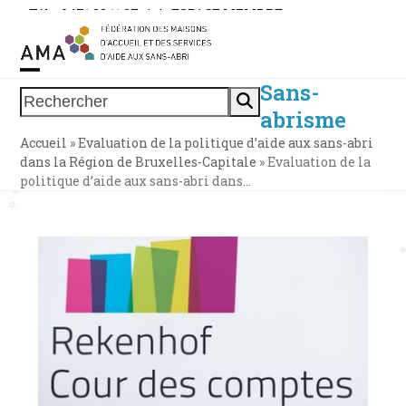
Skip
Tél. : 0471 38 11 37
|
|
ESPACE MEMBRE
to
content
Sans-
Open
Close
Rechercher
abrisme
mobile
mobile
Accueil
»
Evaluation de la politique d’aide aux sans-abri
menu
menu
dans la Région de Bruxelles-Capitale
»
Evaluation de la
politique d’aide aux sans-abri dans…