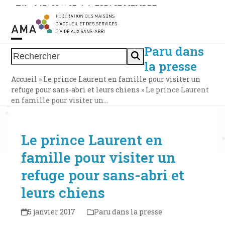
Skip
Tél. : 0471 38 11 37
|
|
ESPACE MEMBRE
to
content
Paru dans
Open
Close
Rechercher
la presse
mobile
mobile
Accueil
»
Le prince Laurent en famille pour visiter un
menu
menu
refuge pour sans-abri et leurs chiens
»
Le prince Laurent
en famille pour visiter un…
Le prince Laurent en
famille pour visiter un
refuge pour sans-abri et
leurs chiens
5 janvier 2017
Paru dans la presse