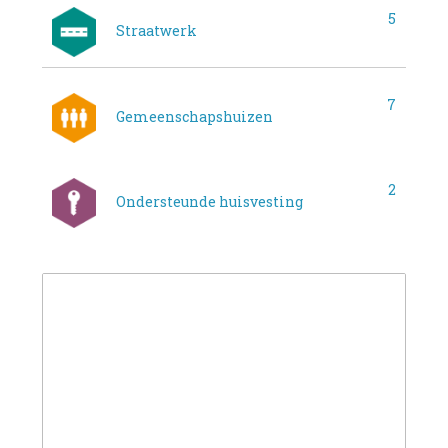
5
Straatwerk
7
Gemeenschapshuizen
2
Ondersteunde huisvesting