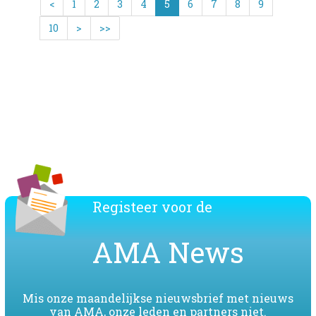
<
1
2
3
4
5
6
7
8
9
10
>
>>
Download de lijst van de AMA leden
Registeer voor de
AMA News
Mis onze maandelijkse nieuwsbrief met nieuws
van AMA, onze leden en partners niet.