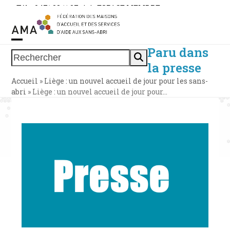
Skip
Tél. : 0471 38 11 37
|
|
ESPACE MEMBRE
to
content
Paru dans
Open
Close
Rechercher
la presse
mobile
mobile
Accueil
»
Liège : un nouvel accueil de jour pour les sans-
menu
menu
abri
»
Liège : un nouvel accueil de jour pour…