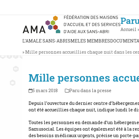
Skip
to
content
Paru
Accueil
L’AMA
LE SANS-ABRISME
LES MEMBRES
DOCUMENTA
»
Mille personnes accueillies chaque nuit dans les ce
Mille personnes accue
5 mars 2018
Paru dans la presse
Depuis l’ouverture du dernier centre d’hébergement
ont été accueillies chaque nuit, indique lundi le d
Toutes les personnes en demande d’un hébergement d
Samusocial. Les équipes ont également été à la ren
des besoins médicaux urgents, précise un porte-pa