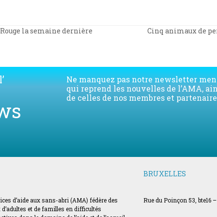
Cinq animaux de per
x-Rouge la semaine dernière
next
post:
’
Ne manquez pas notre newsletter men
qui reprend les nouvelles de l’AMA, ai
de celles de nos membres et partenaire
ws
BRUXELLES
vices d’aide aux sans-abri (AMA) fédère des
Rue du Poinçon 53, bte16 –
’adultes et de familles en difficultés