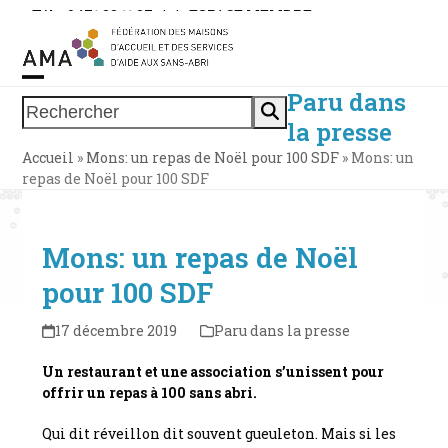
Skip
Tél. : 0471 38 11 37
|
|
ESPACE MEMBRE
to
content
Paru dans
Open
Close
Rechercher
la presse
mobile
mobile
Accueil
»
Mons: un repas de Noël pour 100 SDF
»
Mons: un
menu
menu
repas de Noël pour 100 SDF
Mons: un repas de Noël
pour 100 SDF
17 décembre 2019
Paru dans la presse
Un restaurant et une association s’unissent pour
offrir un repas à 100 sans abri.
Qui dit réveillon dit souvent gueuleton. Mais si les