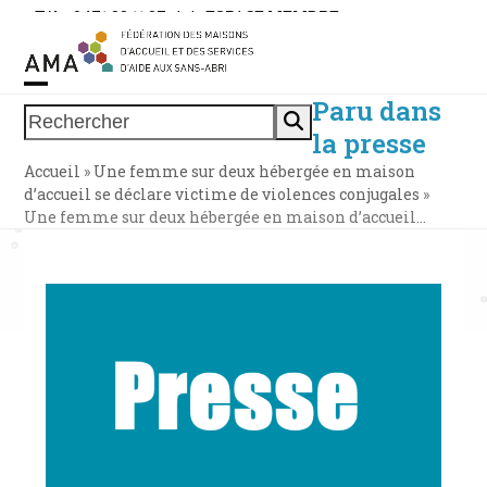
Skip
Tél. : 0471 38 11 37
|
|
ESPACE MEMBRE
to
content
Paru dans
Open
Close
Rechercher
la presse
mobile
mobile
Accueil
»
Une femme sur deux hébergée en maison
menu
menu
d’accueil se déclare victime de violences conjugales
»
Une femme sur deux hébergée en maison d’accueil…