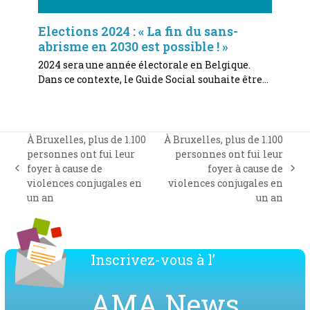
Elections 2024 : « La fin du sans-
abrisme en 2030 est possible ! »
2024 sera une année électorale en Belgique.
Dans ce contexte, le Guide Social souhaite être…
À Bruxelles, plus de 1.100
À Bruxelles, plus de 1.100
personnes ont fui leur
personnes ont fui leur
foyer à cause de
foyer à cause de
previous
next
violences conjugales en
violences conjugales en
post:
post:
un an
un an
Inscrivez-vous à l’
AMA News