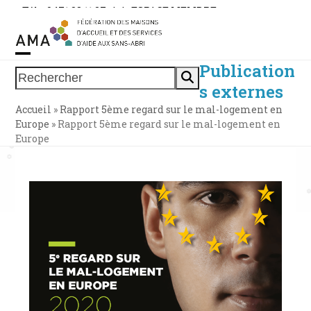
Skip
Tél. : 0471 38 11 37
|
|
ESPACE MEMBRE
to
content
Publication
Open
Close
Rechercher
s externes
mobile
mobile
Accueil
»
Rapport 5ème regard sur le mal-logement en
menu
menu
Europe
»
Rapport 5ème regard sur le mal-logement en
Europe