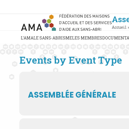
Skip
to
content
Ass
Accueil
L’AMA
LE SANS-ABRISME
LES MEMBRES
DOCUMENTA
Events by Event Type
ASSEMBLÉE GÉNÉRALE