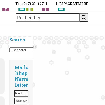
Tél. : 0471 38 11 37
|
|
ESPACE MEMBRE
Rechercher
Search
Search
Mailc
himp
News
letter
First
Your
name
email
address