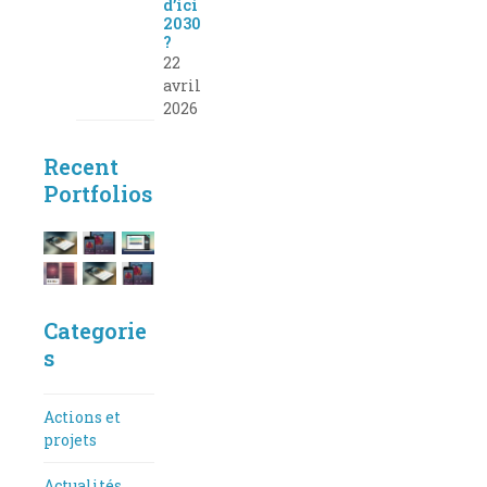
d’ici
2030
?
22
avril
2026
Recent
Portfolios
Categorie
s
Actions et
projets
Actualités