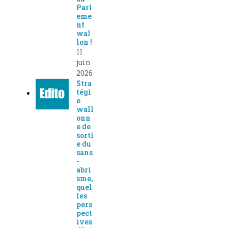
Parl
eme
nt
wal
lon !
11
juin
2026
Stra
tégi
e
wall
onn
e de
sorti
e du
sans
-
abri
sme,
quel
les
pers
pect
ives