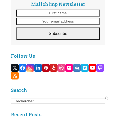
Mailchimp Newsletter
First
Your
name
email
address
Subscribe
Follow Us
Twitter
Facebook
Instagram
LinkedIn
Pinterest
Yelp
Dribbble
Flickr
VK
Vimeo
YouTube
Twitc
(deprecated)
RSS
Search
Search
Recent Posts