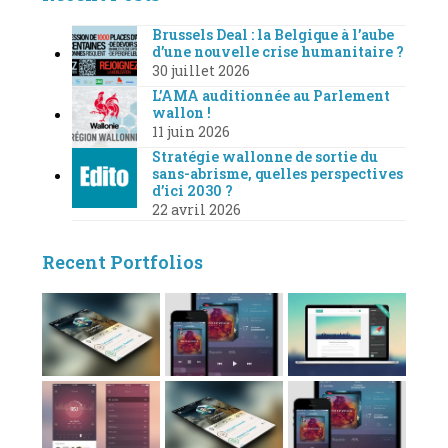
Brussels Deal : la Belgique à l’aube
d’une nouvelle crise humanitaire ?
30 juillet 2026
L’AMA auditionnée au Parlement
wallon !
11 juin 2026
Stratégie wallonne de sortie du
sans-abrisme, quelles perspectives
d’ici 2030 ?
22 avril 2026
Recent Portfolios