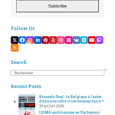
Subscribe
Follow Us
Twitter
Facebook
Instagram
LinkedIn
Pinterest
Yelp
Dribbble
Flickr
VK
Vimeo
YouTube
Twitc
(deprecated)
RSS
Search
Search
Recent Posts
Brussels Deal : la Belgique à l’aube
d’une nouvelle crise humanitaire ?
30 juillet 2026
L’AMA auditionnée au Parlement