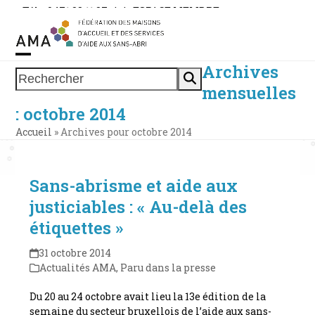
Skip
Tél. : 0471 38 11 37
|
|
ESPACE MEMBRE
to
content
Archives
Open
Close
Rechercher
mensuelles
mobile
mobile
: octobre 2014
menu
menu
Accueil
»
Archives pour octobre 2014
Sans-abrisme et aide aux
justiciables : « Au-delà des
étiquettes »
31 octobre 2014
Actualités AMA
,
Paru dans la presse
Du 20 au 24 octobre avait lieu la 13e édition de la
semaine du secteur bruxellois de l’aide aux sans-