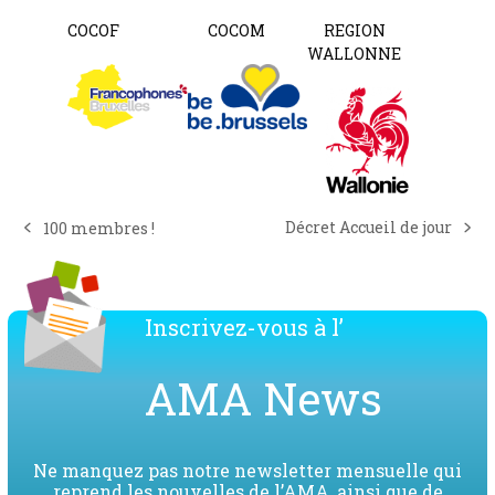
COCOF
COCOM
REGION
WALLONNE
Décret Accueil de jour
100 membres !
next
previous
post:
post:
Inscrivez-vous à l’
AMA News
Ne manquez pas notre newsletter mensuelle qui
reprend les nouvelles de l’AMA, ainsi que de