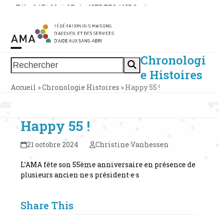
Skip
Tél. : 0471 38 11 37
|
NEDERLANDS
|
to
ESPACE MEMBRE
content
Chronologi
Open
Close
Rechercher
e Histoires
mobile
mobile
Accueil
»
Chronologie Histoires
»
Happy 55 !
menu
menu
Happy 55 !
21 octobre 2024
Christine Vanhessen
L’AMA fête son 55ème anniversaire en présence de
plusieurs ancien·ne·s président·e·s
Share This