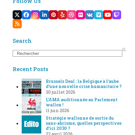
Follow Us
Twitter
Facebook
Instagram
LinkedIn
Pinterest
Yelp
Dribbble
Flickr
VK
Vimeo
YouTube
Twitc
(deprecated)
RSS
Search
Search
Recent Posts
Brussels Deal : la Belgique à l’aube
d’une nouvelle crise humanitaire ?
30 juillet 2026
L’AMA auditionnée au Parlement
wallon !
11 juin 2026
Stratégie wallonne de sortie du
sans-abrisme, quelles perspectives
d’ici 2030 ?
22 avril 2026