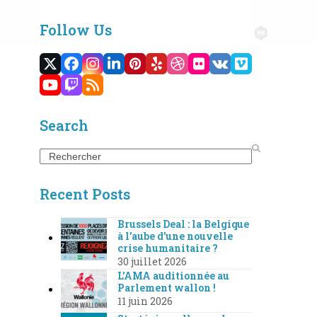
Follow Us
Twitter
Facebook
Instagram
LinkedIn
Pinterest
Yelp
Dribbble
Flickr
VK
Vimeo
(deprecated)
YouTube
Twitch
RSS
Search
Search
Recent Posts
Brussels Deal : la Belgique
à l’aube d’une nouvelle
crise humanitaire ?
30 juillet 2026
L’AMA auditionnée au
Parlement wallon !
11 juin 2026