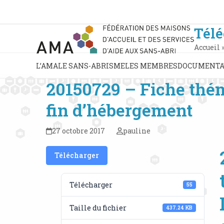
Skip
to
content
Tél
Accueil
L’AMA
LE SANS-ABRISME
LES MEMBRES
DOCUMENTA
20150729 – Fiche thém
fin d’hébergement
27 octobre 2017
pauline
Télécharger
Télécharger
55
Taille du fichier
437.24 KB