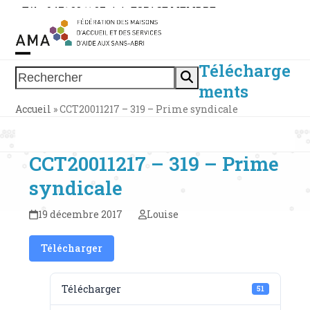
Skip
Tél. : 0471 38 11 37
|
|
ESPACE MEMBRE
to
content
Télécharge
Open
Close
Rechercher
ments
mobile
mobile
Accueil
»
CCT20011217 – 319 – Prime syndicale
menu
menu
CCT20011217 – 319 – Prime
syndicale
19 décembre 2017
Louise
Télécharger
Télécharger
51