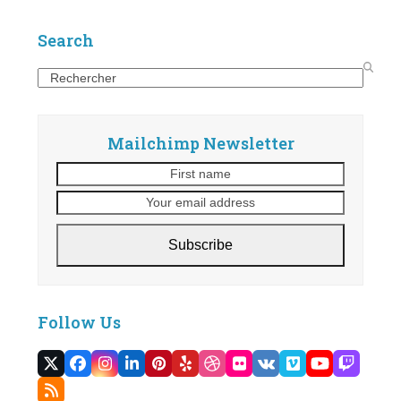
Search
Search
Mailchimp Newsletter
First
Your
name
email
address
Subscribe
Follow Us
Twitter
Facebook
Instagram
LinkedIn
Pinterest
Yelp
Dribbble
Flickr
VK
Vimeo
YouTube
Twitc
(deprecated)
RSS