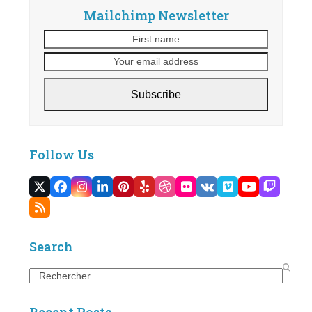
Mailchimp Newsletter
First
Your
name
email
address
Subscribe
Follow Us
Twitter
Facebook
Instagram
LinkedIn
Pinterest
Yelp
Dribbble
Flickr
VK
Vimeo
YouTube
Twitc
(deprecated)
RSS
Search
Search
Recent Posts