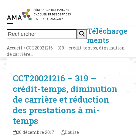
Skip
Tél. : 0471 38 11 37
|
|
ESPACE MEMBRE
to
content
Télécharge
Open
Close
Rechercher
ments
mobile
mobile
Accueil
»
CCT20021216 – 319 – crédit-temps, diminution
menu
menu
de carrière…
CCT20021216 – 319 –
crédit-temps, diminution
de carrière et réduction
des prestations à mi-
temps
20 décembre 2017
Louise