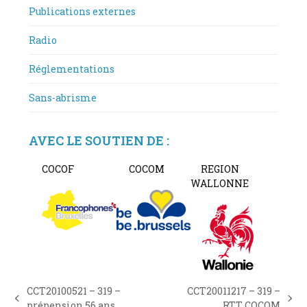
Publications externes
Radio
Réglementations
Sans-abrisme
AVEC LE SOUTIEN DE :
COCOF
COCOM
REGION
WALLONNE
CCT20100521 – 319 –
CCT20011217 – 319 –
previous
next
prépension 56 ans
RTT COCOM