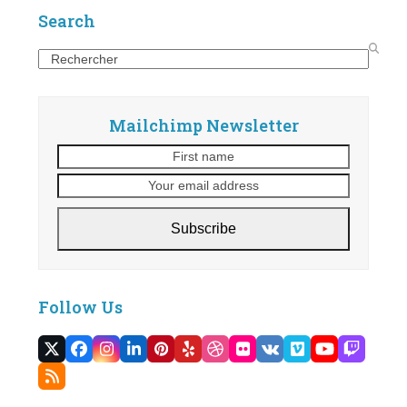
Search
Search
Mailchimp Newsletter
First
Your
name
email
address
Subscribe
Follow Us
Twitter
Facebook
Instagram
LinkedIn
Pinterest
Yelp
Dribbble
Flickr
VK
Vimeo
YouTube
Twitc
(deprecated)
RSS