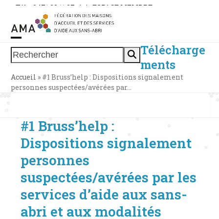
Skip
Tél. : 0471 38 11 37
|
|
ESPACE MEMBRE
to
content
Télécharge
Open
Close
Rechercher
ments
mobile
mobile
Accueil
»
#1 Bruss’help : Dispositions signalement
menu
menu
personnes suspectées/avérées par…
#1 Bruss’help :
Dispositions signalement
personnes
suspectées/avérées par les
services d’aide aux sans-
abri et aux modalités