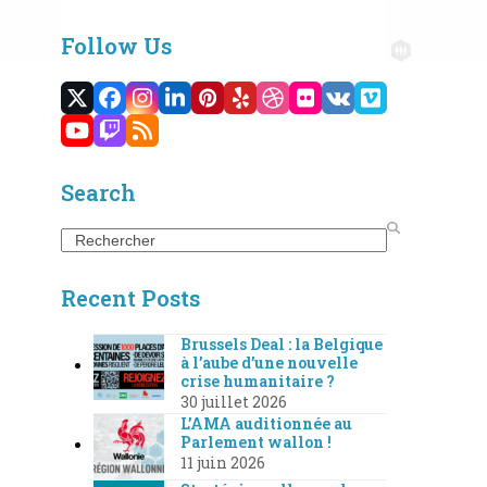
Follow Us
Twitter
Facebook
Instagram
LinkedIn
Pinterest
Yelp
Dribbble
Flickr
VK
Vimeo
(deprecated)
YouTube
Twitch
RSS
Search
Search
Recent Posts
Brussels Deal : la Belgique
à l’aube d’une nouvelle
crise humanitaire ?
30 juillet 2026
L’AMA auditionnée au
Parlement wallon !
11 juin 2026