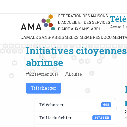
Skip
to
content
Tél
Accueil
L’AMA
LE SANS-ABRISME
LES MEMBRES
DOCUMENTA
Initiatives citoyenne
abrimse
22 février 2017
Louise
Télécharger
Télécharger
698
2
Taille du fichier
c
247.14 KB