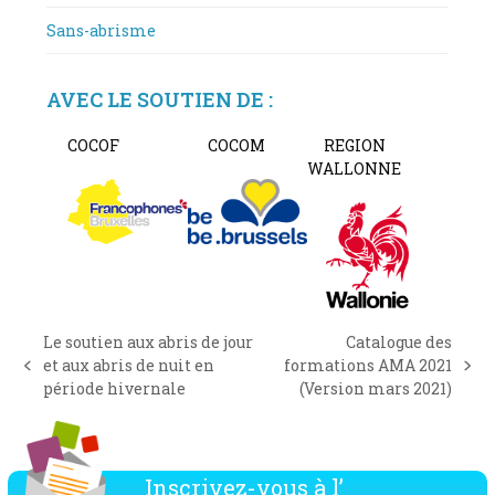
Sans-abrisme
AVEC LE SOUTIEN DE :
COCOF
COCOM
REGION
WALLONNE
Le soutien aux abris de jour
Catalogue des
et aux abris de nuit en
formations AMA 2021
previous
next
période hivernale
(Version mars 2021)
post:
post:
Inscrivez-vous à l’