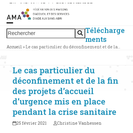
Skip
Tél. : 0471 38 11 37
|
|
ESPACE MEMBRE
to
content
Télécharge
Open
Close
Rechercher
ments
mobile
mobile
Accueil
»
Le cas particulier du déconfinement et de la…
menu
menu
Le cas particulier du
déconfinement et de la fin
des projets d’accueil
d’urgence mis en place
pendant la crise sanitaire
25 février 2021
Christine Vanhessen