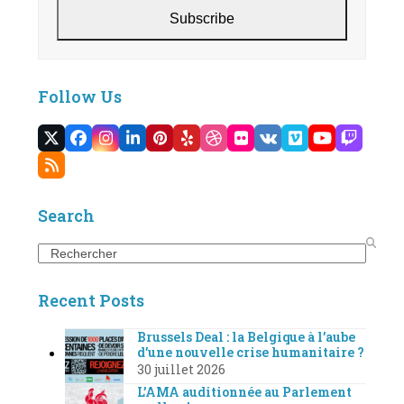
Subscribe
Follow Us
Twitter
Facebook
Instagram
LinkedIn
Pinterest
Yelp
Dribbble
Flickr
VK
Vimeo
YouTube
Twitc
(deprecated)
RSS
Search
Search
Recent Posts
Brussels Deal : la Belgique à l’aube
d’une nouvelle crise humanitaire ?
30 juillet 2026
L’AMA auditionnée au Parlement