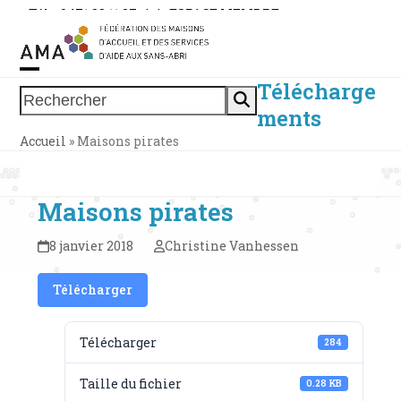
Skip
Tél. : 0471 38 11 37
|
|
ESPACE MEMBRE
to
content
Télécharge
Open
Close
Rechercher
ments
mobile
mobile
Accueil
»
Maisons pirates
menu
menu
Maisons pirates
8 janvier 2018
Christine Vanhessen
Télécharger
Télécharger
284
Taille du fichier
0.28 KB