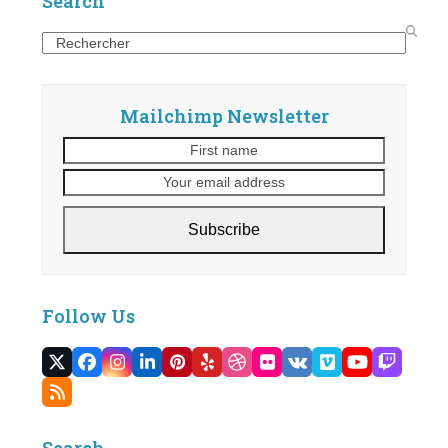
Search
Search
Mailchimp Newsletter
First
Your
name
email
address
Subscribe
Follow Us
Twitter
Facebook
Instagram
LinkedIn
Pinterest
Yelp
Dribbble
Flickr
VK
Vimeo
YouTube
Twitc
(deprecated)
RSS
Search