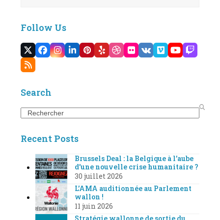
Follow Us
Twitter
Facebook
Instagram
LinkedIn
Pinterest
Yelp
Dribbble
Flickr
VK
Vimeo
YouTube
Twitc
(deprecated)
RSS
Search
Search
Recent Posts
Brussels Deal : la Belgique à l’aube
d’une nouvelle crise humanitaire ?
30 juillet 2026
L’AMA auditionnée au Parlement
wallon !
11 juin 2026
Stratégie wallonne de sortie du