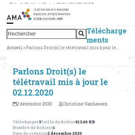
Skip
Tél. : 0471 38 11 37
|
|
ESPACE MEMBRE
to
content
Télécharge
Open
Close
Rechercher
ments
mobile
mobile
Accueil
»
Parlons Droit(s) le télétravail mis à jour le…
menu
menu
Parlons Droit(s) le
télétravail mis à jour le
02.12.2020
2 décembre 2020
Christine Vanhessen
Télécharger
3
Taille du fichier
813.40 KB
Nombre de fichiers
1
Date de création
2 décembre 2020