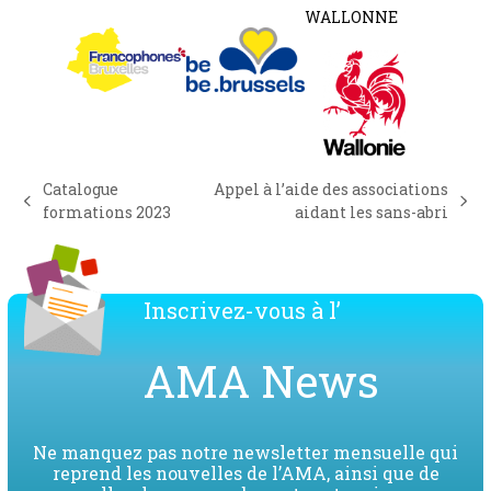
WALLONNE
Catalogue
Appel à l’aide des associations
previous
next
formations 2023
aidant les sans-abri
post:
post:
Inscrivez-vous à l’
AMA News
Ne manquez pas notre newsletter mensuelle qui
reprend les nouvelles de l’AMA, ainsi que de