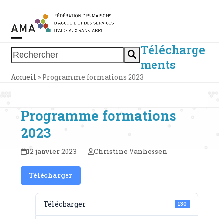
Skip
Tél. : 0471 38 11 37
|
|
ESPACE MEMBRE
to
content
Télécharge
Open
Close
Rechercher
ments
mobile
mobile
Accueil
»
Programme formations 2023
menu
menu
Programme formations
2023
12 janvier 2023
Christine Vanhessen
Télécharger
Télécharger
130