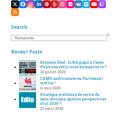
Twitter
Facebook
Instagram
LinkedIn
Pinterest
Yelp
Dribbble
Flickr
VK
Vimeo
YouTube
Twitc
(deprecated)
RSS
Search
Search
Recent Posts
Brussels Deal : la Belgique à l’aube
d’une nouvelle crise humanitaire ?
30 juillet 2026
L’AMA auditionnée au Parlement
wallon !
11 juin 2026
Stratégie wallonne de sortie du
sans-abrisme, quelles perspectives
d’ici 2030 ?
22 avril 2026