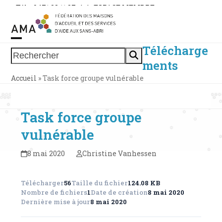
Skip
Tél. : 0471 38 11 37
|
|
ESPACE MEMBRE
to
content
Télécharge
Open
Close
Rechercher
ments
mobile
mobile
Accueil
»
Task force groupe vulnérable
menu
menu
Task force groupe
vulnérable
8 mai 2020
Christine Vanhessen
Télécharger
56
Taille du fichier
124.08 KB
Nombre de fichiers
1
Date de création
8 mai 2020
Dernière mise à jour
8 mai 2020