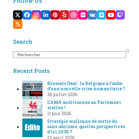
Follow Us
Twitter
Facebook
Instagram
LinkedIn
Pinterest
Yelp
Dribbble
Flickr
VK
Vimeo
YouTube
Twitc
(deprecated)
RSS
Search
Search
Recent Posts
Brussels Deal : la Belgique à l’aube
d’une nouvelle crise humanitaire ?
30 juillet 2026
L’AMA auditionnée au Parlement
wallon !
11 juin 2026
Stratégie wallonne de sortie du
sans-abrisme, quelles perspectives
d’ici 2030 ?
22 avril 2026