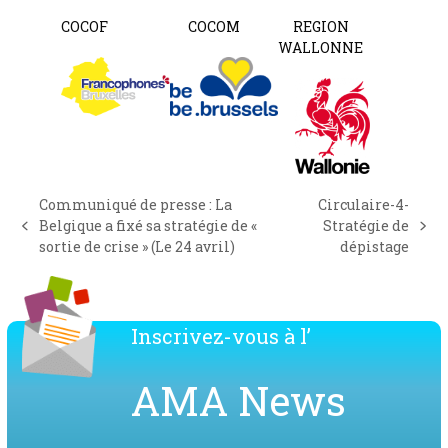
COCOF
COCOM
REGION
WALLONNE
Communiqué de presse : La
Circulaire-4-
Belgique a fixé sa stratégie de «
Stratégie de
previous
next
sortie de crise » (Le 24 avril)
dépistage
post:
post:
Inscrivez-vous à l’
AMA News